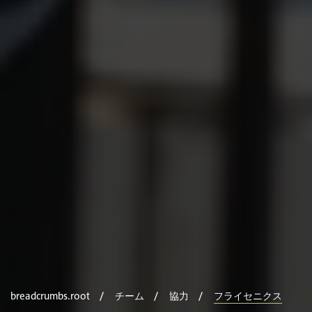
breadcrumbs.root
チーム
協力
フライセニクス