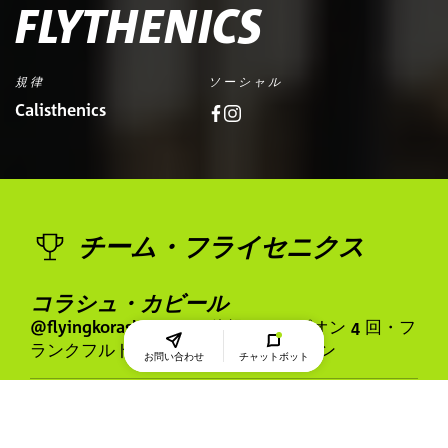
FLYTHENICS
規律
ソーシャル
Calisthenics
チーム・フライセニクス
コラシュ・カビール
@flyingkorash・ドイツ体操チャンピオン 4 回・フ
ランクフルトの年間最優秀スポーツマン
お問い合わせ
チャットボット
タン・グエン
@latwist・ドイツ準優勝・カリステニクス国際チ