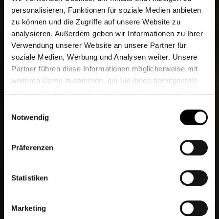
personalisieren, Funktionen für soziale Medien anbieten
zu können und die Zugriffe auf unsere Website zu
analysieren. Außerdem geben wir Informationen zu Ihrer
Verwendung unserer Website an unsere Partner für
soziale Medien, Werbung und Analysen weiter. Unsere
Partner führen diese Informationen möglicherweise mit
weiteren Daten zusammen, die Sie ihnen bereitgestellt
haben oder die sie im Rahmen Ihrer Nutzung der Dienste
gesammelt haben.
Einwilligungsauswahl
Weitere Informationen finden Sie unter
Datenschutz
.
Notwendig
Klicken Sie
hier
um zum Impressum zu gelangen.
Präferenzen
Statistiken
Marketing