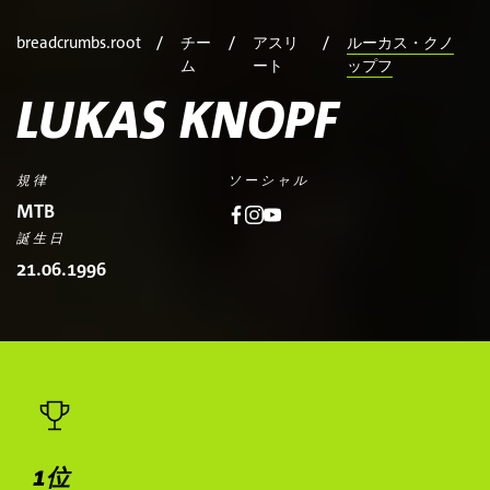
breadcrumbs.root
チー
アスリ
ルーカス・クノ
ム
ート
ップフ
LUKAS KNOPF
規律
ソーシャル
MTB
誕生日
21.06.1996
1位