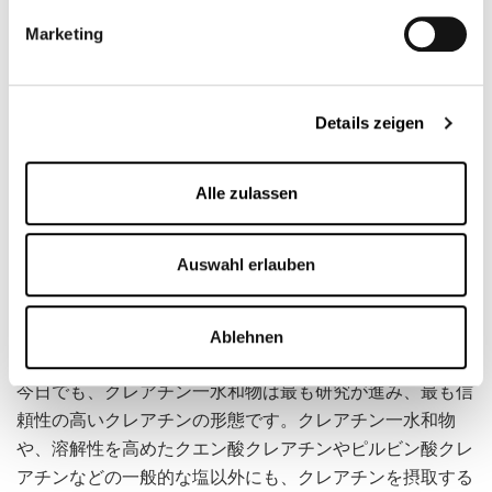
運動直前のカフェイン摂取は避けるべきです。
Marketing
クレアチン摂取 – カプセルとチュア
ブル錠
Details zeigen
クレアチンは、カプセルやチュアブル錠の形で摂取しても
Alle zulassen
効果は変わりません。ただし、カプセルには通常750mg
しか含まれていないのに対し、錠剤には通常約1gしか含
まれていません。1日の推奨摂取量は3～5gです。
Auswahl erlauben
クレアチンの他の形態
Ablehnen
今日でも、クレアチン一水和物は最も研究が進み、最も信
頼性の高いクレアチンの形態です。クレアチン一水和物
や、溶解性を高めたクエン酸クレアチンやピルビン酸クレ
アチンなどの一般的な塩以外にも、クレアチンを摂取する