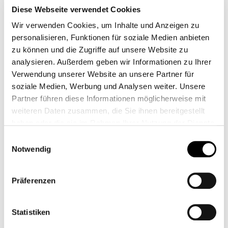
速く吸収するため、グレープジュースなどの甘い飲み物や
Diese Webseite verwendet Cookies
食事と一緒にクレアチンを摂取することは確かに有益で
Wir verwenden Cookies, um Inhalte und Anzeigen zu
す。しかし、甘い飲み物を飲まなくてもクレアチンは同様
personalisieren, Funktionen für soziale Medien anbieten
に効果的です。ただし、クレアチンと一緒に大量の単純炭
zu können und die Zugriffe auf unsere Website zu
水化物を摂取することは推奨されません。
analysieren. Außerdem geben wir Informationen zu Ihrer
Verwendung unserer Website an unsere Partner für
クレアチンとカフェイン
soziale Medien, Werbung und Analysen weiter. Unsere
Partner führen diese Informationen möglicherweise mit
weiteren Daten zusammen, die Sie ihnen bereitgestellt
純粋なカフェインとクレアチンの間には負の相互作用があ
haben oder die sie im Rahmen Ihrer Nutzung der Dienste
るのではないかと疑われていますが、研究結果はまだ不完
gesammelt haben.
Einwilligungsauswahl
全です。これらの研究では、体重1kgあたり5～7mgのカ
Weitere Informationen finden Sie unter
Datenschutz
.
Notwendig
フェインが使用されており、これは体重70kgの人の場
Klicken Sie
hier
um zum Impressum zu gelangen.
合、350～490mgのカフェインに相当します。クレアチン
の蓄積や筋肉の成長への悪影響は認められませんでした
Präferenzen
が、短距離走や爆発的なパワーの発達には影響が出る可能
性があります。したがって、コーヒーの摂取を制限すべき
Statistiken
かどうかはまだ明確には判断できません。予防策として、