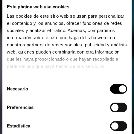
Esta página web usa cookies
Las cookies de este sitio web se usan para personalizar
el contenido y los anuncios, ofrecer funciones de redes
sociales y analizar el tráfico. Además, compartimos
información sobre el uso que haga del sitio web con
nuestros partners de redes sociales, publicidad y análisis
web, quienes pueden combinarla con otra información
que les haya proporcionado o que hayan recopilado a
partir del uso que haya hecho de sus servicios.
Puede encontrar más información en el apartado de
protección de datos.
Selección
Haga clic
aquí
para ir a la imprenta.
Necesario
de
consentimiento
Preferencias
Estadística