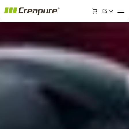
ES
↻
x
Creabot