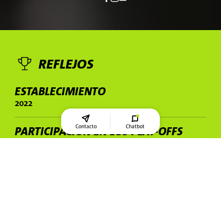
REFLEJOS
ESTABLECIMIENTO
2022
Contacto
Chatbot
PARTICIPACIÓN EN LOS PLAY-OFFS
2024
Creapure
Y MUNICH RAVENS:
®