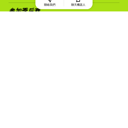
聯絡我們
聊天機器人
参加季后赛
2024
Creapure
和慕尼黑乌鸦队：携手达
®
阵！
Creapure® 作为慕尼黑乌鸦队的官方合作伙伴，全力支持他
们冲击欧洲足球联赛的巅峰。作为全球知名的肌酸一水合
物，Creapure
能够增强力量、加快恢复速度并提升运动表
®
现——这对于美式橄榄球的高强度运动至关重要。