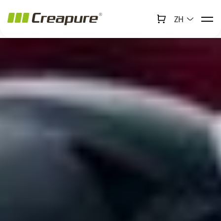
ZH
↻
x
Creabot