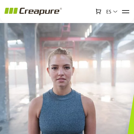
ES
↻
x
Creabot