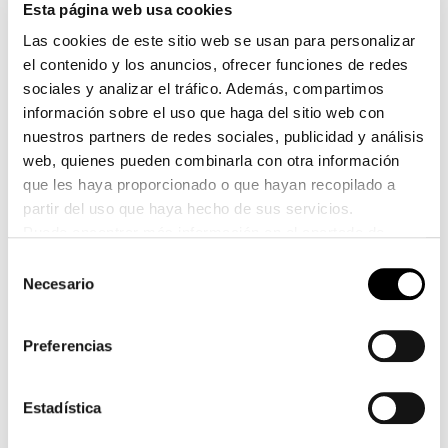
Esta página web usa cookies
La suplementación con monohidrato de creatina
Las cookies de este sitio web se usan para personalizar
aumenta las reservas corporales de creatina. La
el contenido y los anuncios, ofrecer funciones de redes
creatina en cantidades moderadas ha demostrado
sociales y analizar el tráfico. Además, compartimos
información sobre el uso que haga del sitio web con
tener efectos positivos. Recomendamos una ingesta de
nuestros partners de redes sociales, publicidad y análisis
creatina de 3 a 5 g al día. En esta cantidad, la creatina
web, quienes pueden combinarla con otra información
ha sido evaluada como segura por la Autoridad
que les haya proporcionado o que hayan recopilado a
Europea de Seguridad Alimentaria (3 g) y por un panel
partir del uso que haya hecho de sus servicios.
de expertos en EE. UU. (5 g). La forma más común de
Puede encontrar más información en el apartado de
creatina es el monohidrato de creatina, que puede
protección de datos.
Selección
tomarse según las preferencias personales en polvo,
Haga clic
aquí
para ir a la imprenta.
Necesario
de
comprimidos masticables, cápsulas, etc. Como con
consentimiento
cualquier suplemento dietético, la pureza es
Preferencias
especialmente importante con la creatina. Por lo
tanto, utilice únicamente creatina de fuentes
confiables y de origen conocido.
Estadística