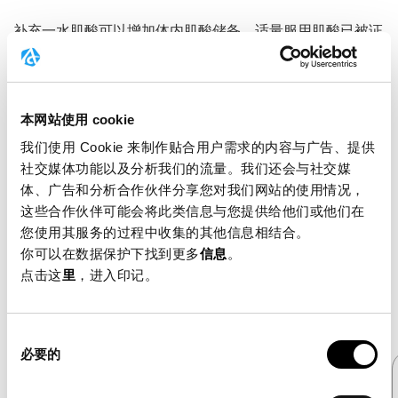
补充一水肌酸可以增加体内肌酸储备。适量服用肌酸已被证
实具有积极作用。我们建议每日摄入3至5克肌酸。欧洲食品
安全局（3克）和美国专家组（5克）均已评估该剂量肌酸的
安全性。最常见的肌酸形式是一水肌酸，您可以根据个人喜
本网站使用 cookie
好选择粉末、咀嚼片、胶囊等服用方式。与任何膳食补充剂
一样，肌酸的纯度尤为重要。因此，请务必选择来源可靠、
我们使用 Cookie 来制作贴合用户需求的内容与广告、提供
成分明确的肌酸产品。
社交媒体功能以及分析我们的流量。我们还会与社交媒
体、广告和分析合作伙伴分享您对我们网站的使用情况，
这些合作伙伴可能会将此类信息与您提供给他们或他们在
您使用其服务的过程中收集的其他信息相结合。
你可以在数据保护下找到更多
信息
。
点击这
里
，进入印记。
同
必要的
意
选