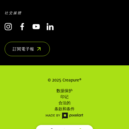
社交媒體
訂閱電子報
(OPENS IN NEW WINDOW)
© 2025 Creapure®
数据保护
印记
合法的
条款和条件