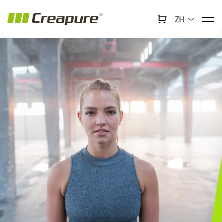
ZH
↻
x
Creabot