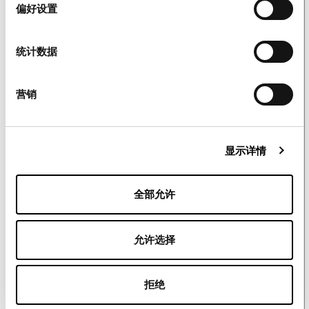
择
偏好设置
统计数据
营销
显示详情
全部允许
🇩🇪
Deutschland
EDUBILY
允许选择
Creavitalis® von Edubily bietet alle Vorteile
gängiger Kreatin-Monohydratpräparate, ist
拒绝
jedoch mikronisiert, löst sich daher erheblich
besser auf.