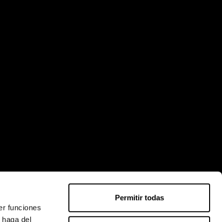
Creabot
↻
x
Permitir todas
er funciones
 haga del