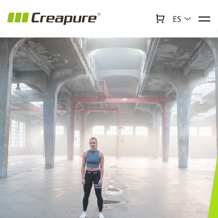
ES
↻
x
Creabot