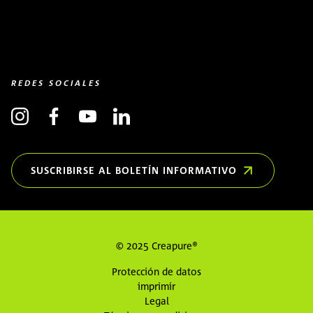
REDES SOCIALES
SUSCRIBIRSE AL BOLETÍN INFORMATIVO
(OPENS IN NEW WINDOW)
© 2025 Creapure®
Protección de datos
imprimir
Legal