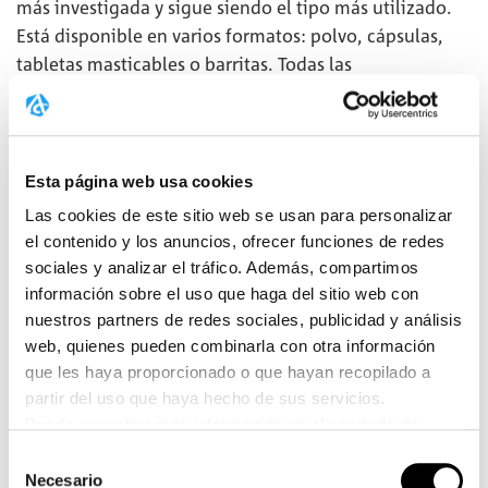
más investigada y sigue siendo el tipo más utilizado.
Está disponible en varios formatos: polvo, cápsulas,
tabletas masticables o barritas. Todas las
presentaciones aportan creatina al cuerpo, sin que su
efecto se vea afectado. Las cápsulas, así como las
tabletas masticables y las barritas, son una forma
práctica de suplementar con creatina, ya que esta
Esta página web usa cookies
viene predosificada y es fácil de tomar. Sin embargo,
Las cookies de este sitio web se usan para personalizar
una cápsula no suele aportar la cantidad diaria
el contenido y los anuncios, ofrecer funciones de redes
recomendada de 3 a 5 g, por lo que es necesario tomar
sociales y analizar el tráfico. Además, compartimos
varias.
información sobre el uso que haga del sitio web con
nuestros partners de redes sociales, publicidad y análisis
web, quienes pueden combinarla con otra información
¿QUÉ VARIANTE DE CREATINA ES
que les haya proporcionado o que hayan recopilado a
MEJOR?
partir del uso que haya hecho de sus servicios.
Puede encontrar más información en el apartado de
protección de datos.
La forma en que tomas la creatina depende de tus
Selección
Haga clic
aquí
para ir a la imprenta.
preferencias personales. No importa si la tomas en
Necesario
de