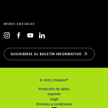
REDES SOCIALES
SUSCRIBIRSE AL BOLETÍN INFORMATIVO
(OPENS IN NEW WINDOW)
© 2025 Creapure®
Protección de datos
imprimir
Legal
Términos y condiciones