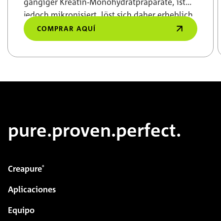
gängiger Kreatin-Monohydratpräparate, ist
jedoch mikronisiert, löst sich daher erheblich
besser auf.
COMPRAR AQUÍ
pure.proven.perfect.
Creapure
®
Aplicaciones
Equipo