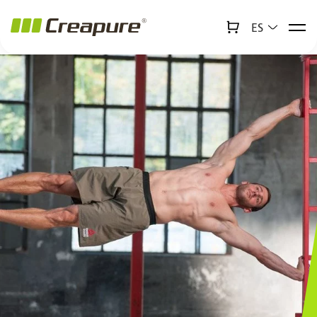
ES
↻
x
Creabot