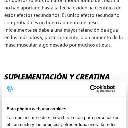
los que los sujetos tomaron monohidrato de creatina
no han aportado hasta la fecha evidencia científica de
estos efectos secundarios. El único efecto secundario
comprobado es un ligero aumento de peso.
Inicialmente se debe a una mayor retención de agua
en los músculos y, posteriormente, a un aumento de la
masa muscular, algo deseado por muchos atletas.
SUPLEMENTACIÓN Y CREATINA
COMO SUPLEMENTO DIETÉTICO
Si, por ejemplo, se ingiere más creatina como
Esta página web usa cookies
suplemento de la que el cuerpo necesita, el exceso se
excreta en la orina. Sin embargo, niveles más altos de
Las cookies de este sitio web se usan para personalizar
creatina en el cuerpo también implican que más
el contenido y los anuncios, ofrecer funciones de redes