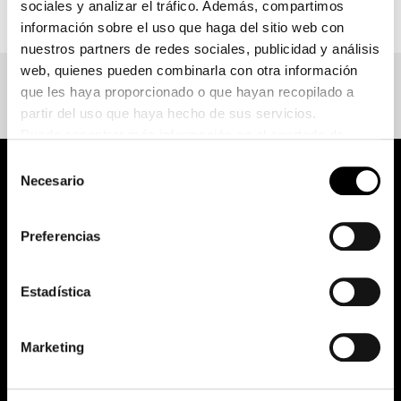
sociales y analizar el tráfico. Además, compartimos
información sobre el uso que haga del sitio web con
nuestros partners de redes sociales, publicidad y análisis
web, quienes pueden combinarla con otra información
que les haya proporcionado o que hayan recopilado a
partir del uso que haya hecho de sus servicios.
Puede encontrar más información en el apartado de
protección de datos.
Selección
Haga clic
aquí
para ir a la imprenta.
Necesario
de
consentimiento
pure.proven.perfect.
Preferencias
Estadística
Creapure
®
Aplicaciones
Marketing
Equipo