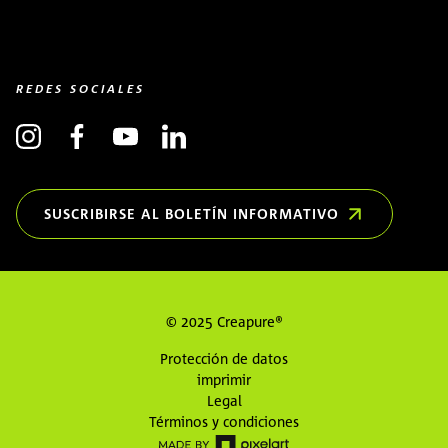
REDES SOCIALES
SUSCRIBIRSE AL BOLETÍN INFORMATIVO
(OPENS IN NEW WINDOW)
© 2025 Creapure®
Protección de datos
imprimir
Legal
Términos y condiciones